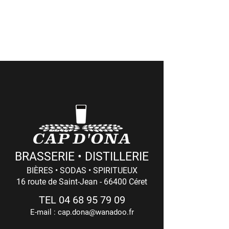
> Côté Pro
(commandes professionnelles et retraits
de marchandises)
Du LUNDI au VENDREDI : 8h - 12h / 14h - 18h
(17h Le Vendredi)
BRASSERIE • DISTILLERIE
BIÈRES • SODAS • SPIRITUEUX
16 route de Saint-Jean - 66400 Céret
TEL
04 68 95 79 09
E-mail :
cap.dona@wanadoo.fr