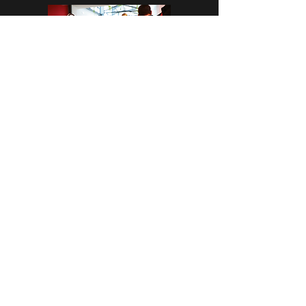
CASA CAP D’ONA - ARGELÈS
BAR DÉGUSTATION - BOUTIQUE
Avenue des Flamants Roses
66700 Argelès-Sur-Mer