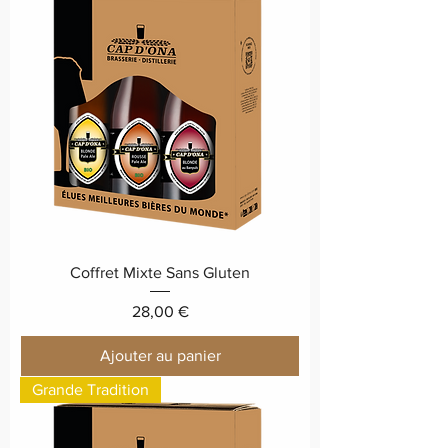
Coffret Mixte Sans Gluten
Prix
28,00 €
Ajouter au panier
Grande Tradition