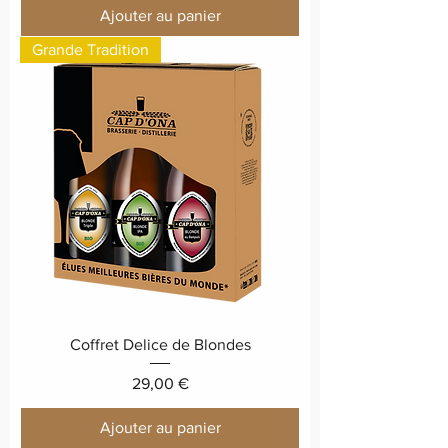
Ajouter au panier
Grande Tradition
Coffret Delice de Blondes
Prix
29,00 €
Ajouter au panier