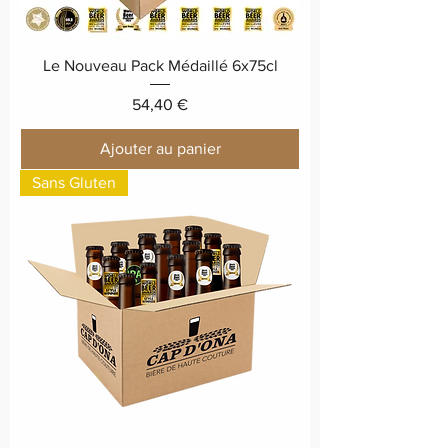
Le Nouveau Pack Médaillé 6x75cl
Prix
54,40 €
Ajouter au panier
Sans Gluten