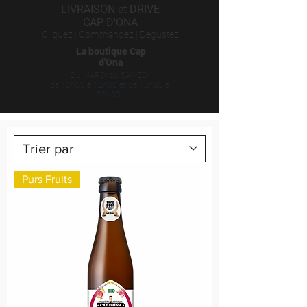
LIVRAISON et DRIVE
CAP D'ONA
Cliquez | Commandez | Dégustez
La boutique Cap
d'Ona
Du MARDI au SAMEDI
de 10h00 à 12
h30 et de 15h30 à
20
h00.
Purs Fruits