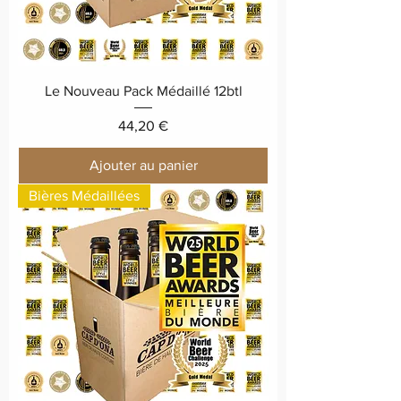
Le Nouveau Pack Médaillé 12btl
Prix
44,20 €
Ajouter au panier
Bières Médaillées