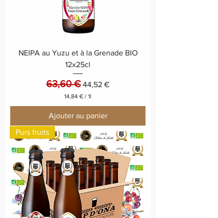
NEIPA au Yuzu et à la Grenade BIO
12x25cl
63,60 €
Prix original
Prix promotionnel
44,52 €
14,84 €
/
1l
1
4
Ajouter au panier
,
8
Purs fruits
4
€
p
a
r
1
L
i
t
r