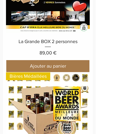
r
e
La Grande BOX 2 personnes
Prix
89,00 €
Ajouter au panier
Bières Médaillées