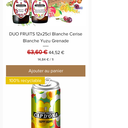
e
DUO FRUITS 12x25cl Blanche Cerise
Blanche Yuzu Grenade
63,60 €
Prix original
Prix promotionnel
44,52 €
14,84 €
/
1l
1
4
Ajouter au panier
,
8
100% recyclable
4
€
p
a
r
1
L
i
t
r