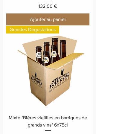
Prix
132,00 €
Ajouter au panier
Grandes Dégustations
Mixte "Bières vieillies en barriques de
grands vins" 6x75cl