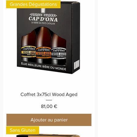
Grandes Dégustations
Coffret 3x75cl Wood Aged
Prix
81,00 €
Ajouter au panier
Sans Gluten