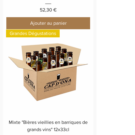
Prix
52,30 €
Ajouter au panier
Grandes Dégustations
Mixte "Bières vieillies en barriques de
grands vins" 12x33cl