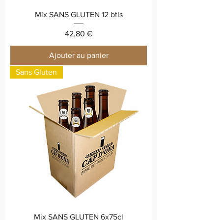
Mix SANS GLUTEN 12 btls
Prix
42,80 €
Ajouter au panier
Sans Gluten
Mix SANS GLUTEN 6x75cl