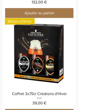
Prix
132,00 €
Ajouter au panier
Bières d'Hiver
Coffret 3x75cl Créations d'Hiver
Prix
39,00 €