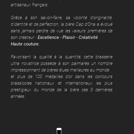
artisanaux français.
Grâce à son savoir-faire, sa volonté d'originalité,
d'iden
tité et de perfection, la bière Cap d'Ona a évolué
sans jamais perdre de vue les valeurs premières de
son créateur :
Excellence - Plaisir - Créativité
Haute couture.
Favorisant la qualité à la quantité, cette brasserie
ultra novatrice possède à son palmarès un nombre
impressionnant de bières élues meilleures au monde
et plus de 100 médailles d'or dans les concours
brassicoles nationaux et internationaux les plus
prestigieux du monde de la bière ces 3 dernières
années.