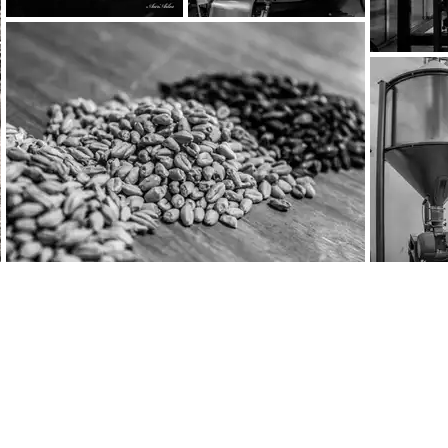
BIENVENUE
Horaires du moment :
> Casa Cap d'Ona CERET :
MARDI, MERCREDI, : 10h - 12h30 / 15h30 - 22h30
JEUDI, VENDREDI : 10h - 12h30 / 15h30 - 00h