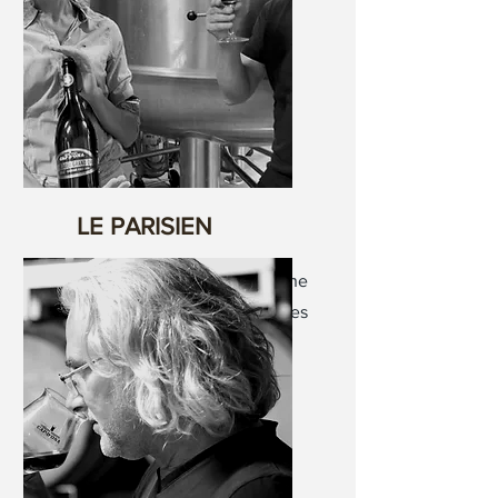
LE PARISIEN
La bière brune championne
du monde qui déchaîne les
passions.