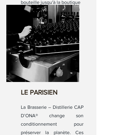
bouteille jusqu'à la boutique
et au bar de dégustation, on
découvre les secrets de ces
bières catalanes multi-
médaillées.
LE PARISIEN
La Brasserie – Distillerie CAP
D’ONA® change son
conditionnement pour
préserver la planète. Ces