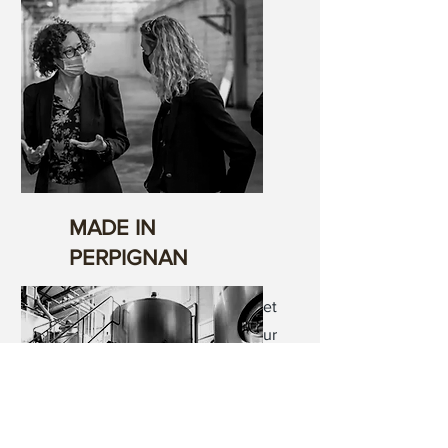
d’Ona.
MADE IN
PERPIGNAN
Cap d’Ona à Céret | Un projet
d’envergure pour le brasseur
du cru.