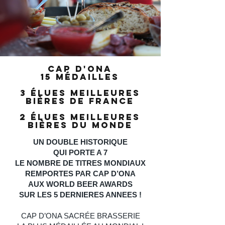
CAP D'ONA
15 médailles
3 élues meilleures
bières de france
2 éLUEs MEILLEUREs
Bières du monde
UN DOUBLE HISTORIQUE
QUI PORTE A 7
LE NOMBRE DE TITRES MONDIAUX
REMPORTES PAR CAP D’ONA
AUX WORLD BEER AWARDS
SUR LES 5 DERNIERES ANNEES !
CAP D’ONA SACRÉE BRASSERIE