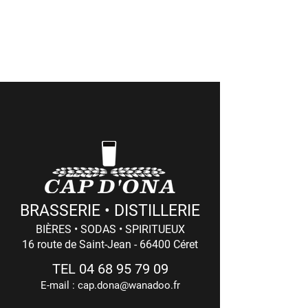
> Côté Pro
(commandes professionnelles et retraits
de marchandises)
Du LUNDI au VENDREDI : 8h - 12h / 14h - 18h
(17h Le Vendredi)
BRASSERIE • DISTILLERIE
BIÈRES • SODAS • SPIRITUEUX
16 route de Saint-Jean - 66400 Céret
TEL
04 68 95 79 09
E-mail :
cap.dona@wanadoo.fr