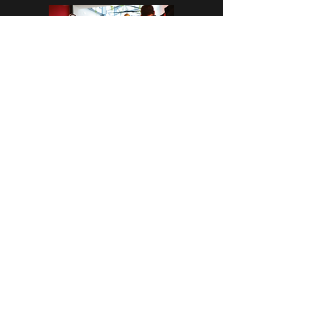
CASA CAP D’ONA - ARGELÈS
BAR DÉGUSTATION - BOUTIQUE
Avenue des Flamants Roses
66700 Argelès-Sur-Mer