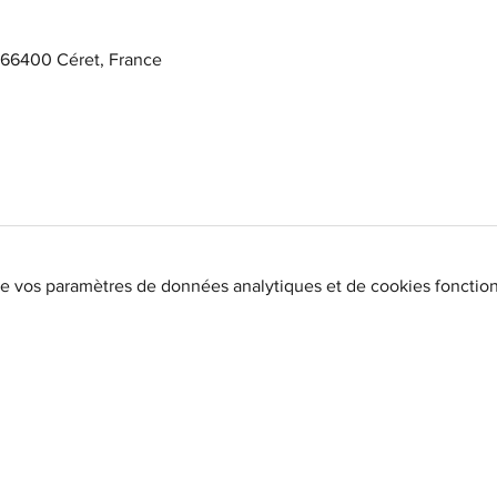
, 66400 Céret, France
e vos paramètres de données analytiques et de cookies fonction
BIENVENUE
Horaires du moment :
> Casa Cap d'Ona CERET :