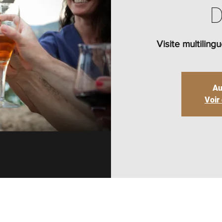
D
Visite multilin
Au
Voir