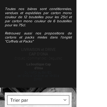
Toutes nos bières sont conditionnées,
vendues et expédiées par carton mono
couleur de 12 bouteilles pour les 25
cl et
par carton mono couleur de 6 bouteilles
pour les 75cl.
Retrouvez aussi nos propositions de
cartons et packs mixtes dans l'onglet
"Coffrets et Packs"
LIVRAISON et DRIVE
CAP D'ONA
Cliquez | Commandez | Dégustez
La boutique Cap
d'Ona
Du MARDI au SAMEDI
de 10h00 à 12
h30 et de 15h30 à
20
h00.