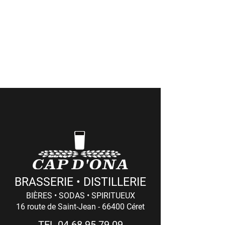
et soirées événementielles aux Casas
Cap d'Ona (dates et thèmes
ici
)
> Côté Pro
(commandes professionnelles et retraits
de marchandises)
Du LUNDI au VENDREDI : 8h - 12h / 14h - 18h
(17h Le Vendredi)
BRASSERIE • DISTILLERIE
BIÈRES • SODAS • SPIRITUEUX
16 route de Saint-Jean - 66400 Céret
TEL
04 68 95 79 09