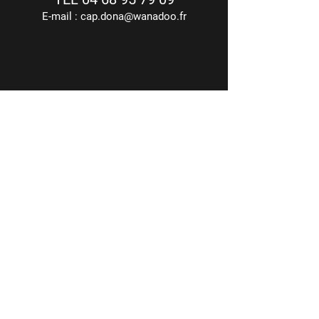
E-mail :
cap.dona@wanadoo.fr
Achat - Paiement 100% sécurisé
via Carte Bancaire
CASA CAP D’ONA - CÉRET
BAR DÉGUSTATION - BOUTIQUE
16 Route de Saint-Jean
66400 Céret