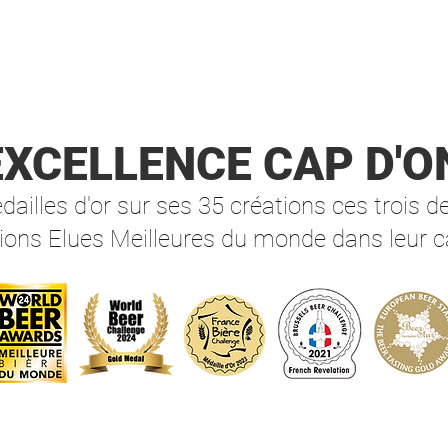
Eau, m
levure
Alc. 1
Derni
'EXCELLENCE
CAP D'O
Ona.
Grand
ailles d'or sur ses 35 créations ces trois d
vieill
ions Elues Meilleures du monde dans leur c
doubl
Chard
Georg
génére
dévelo
gourm
grand
​Médai
chall