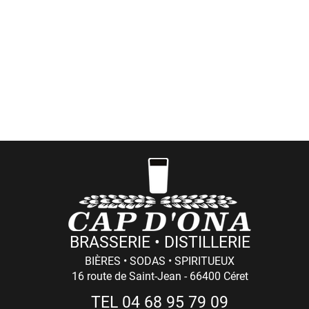
Visites de la Brasserie à Céret (réservations
ici
)
ées événementielles aux Casas Cap d'Ona (dates et t
> Côté Pro
ommandes professionnelles et retraits de marchandis
Du LUNDI au VENDREDI : 8h - 12h / 14h - 18h (17h Le Vendredi)
BRASSERIE • DISTILLERIE
BIÈRES • SODAS • SPIRITUEUX
16 route de Saint-Jean - 66400 Céret
TEL 04 68 95 79 09