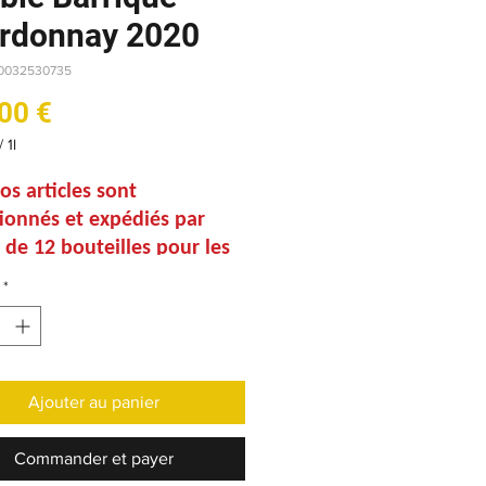
rdonnay 2020
60032530735
Prix
00 €
/
1l
os articles sont
ionnés et expédiés par
 de 12 bouteilles pour les
t par carton de 6 bouteilles
*
es 75cl.
vez l'ensemble des
itions des packs
 dans l'onglet "Coffrets et
Ajouter au panier
"
Commander et payer
ients :