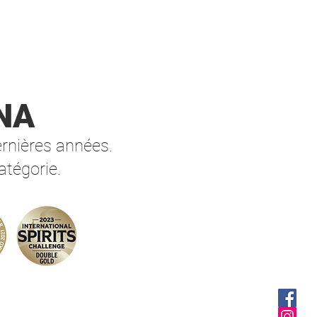
alt d’orge*, houblons,
s.
0% vol.
ère création 2020 Cap d’
NA
e bière Haute Couture,
ernières années.
ie de 12 à 24 mois en
atégorie.
e barrique de
onnay Nuits Saint-
es. Blonde majestueuse,
use et boisée, elle
ppe des notes fruitées,
andes et acidulées de
s vins blancs barriqués.
lle d'Or au World Beer
enge