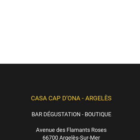
hèmes
ici
)
es)
CASA CAP D’ONA - ARGELÈS
BAR DÉGUSTATION - BOUTIQUE
Avenue des Flamants Roses
66700 Argelès-Sur-Mer