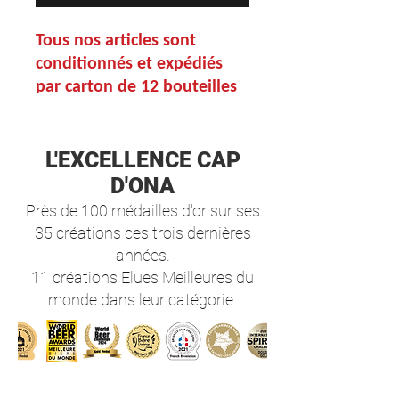
Tous nos articles sont
conditionnés et expédiés
par carton de 12 bouteilles
pour les 25cl et par carton
de 6 bouteilles pour les 75cl.
L'EXCELLENCE
CAP
Retrouvez l'ensemble des
propositions des packs
D'ONA
mixtes dans l'onglet
Près de 100 médailles d'or sur ses
"Coffrets et Packs"
35 créations ces trois dernières
années.
Ingrédients :
11 créations Elues Meilleures du
Eau, malt d’orge* et de
monde dans leur catégorie.
blé*, 4% de liqueur de
Couscouil
(Alc. 40% vol.), houblons,
levures.