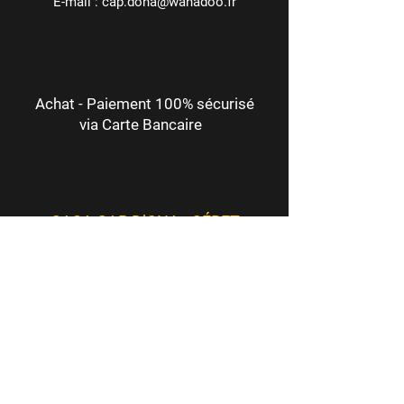
E-mail :
cap.dona@wanadoo.fr
Achat - Paiement 100% sécurisé
via Carte Bancaire
CASA CAP D’ONA - CÉRET
BAR DÉGUSTATION - BOUTIQUE
16 Route de Saint-Jean
66400 Céret