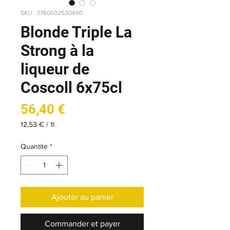
SKU : 3760032530490
Blonde Triple La
Strong à la
liqueur de
Coscoll 6x75cl
Prix
56,40 €
12,53 €
/
1l
12,53 €
pour
Quantité
*
1
Litre
Ajouter au panier
Commander et payer