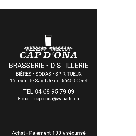
intensité divine séduiront
(17h Le Vendredi)
les amoureux des bières
originales et houblonnées.
*SANS du Gluten
Accords Mets : Se savoure
de l’apéritif au digestif.
Accompagne les
BRASSERIE • DISTILLERIE
charcuteries ibériques,
BIÈRES • SODAS • SPIRITUEUX
poissons fumés, fromages
16 route de Saint-Jean - 66400 Céret
à pâtes dures types vieux
conté.
TEL
04 68 95 79 09
E-mail :
cap.dona@wanadoo.fr
Tous nos articles sont
conditionnés et expédiés
par carton de 12 bouteilles
pour les 25cl/33cl et par
Achat - Paiement 100% sécurisé