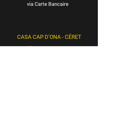
carton de 6 bouteilles pour
via Carte Bancaire
les 75cl.
Retrouvez l'ensemble des
propositions des packs
mixtes dans l'onglet
CASA CAP D’ONA - CÉRET
"Coffrets et Packs"
BAR DÉGUSTATION - BOUTIQUE
16 Route de Saint-Jean
66400 Céret