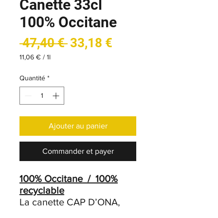
Canette 33cl
100% Occitane
Prix
Prix
 47,40 € 
33,18 €
original
promotionnel
11,06 €
/
1l
11,06 €
pour
Quantité
*
1
Litre
Ajouter au panier
Commander et payer
100% Occitane / 100%
recyclable
La canette CAP D’ONA,
c’est toute l’excellence de