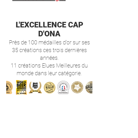
"Coffrets et Packs"
. 1 Pack 10 Bières Sélection
L'EXCELLENCE
CAP
(10x25cl), Élues Meilleures
D'ONA
Bières de France et du
Monde*
Près de 100 médailles d'or sur ses
. 1 Visite de la fabrique
35 créations ces trois dernières
pour 2 Personnes +
années.
Dégustation de 4 Grandes
11 créations Elues Meilleures du
Bières Tradition
monde dans leur catégorie.
. 2 VERRES Sommeliers
. 2 Porte-Clés
Décapsuleurs Collection
. 1 Book «Découverte et
Dégustation»
BIENVENUE
. 10 Sous-Bocks Branding
Horaires du moment :
Les Bouteilles de Bières :
> Casa Cap d'Ona CERET :