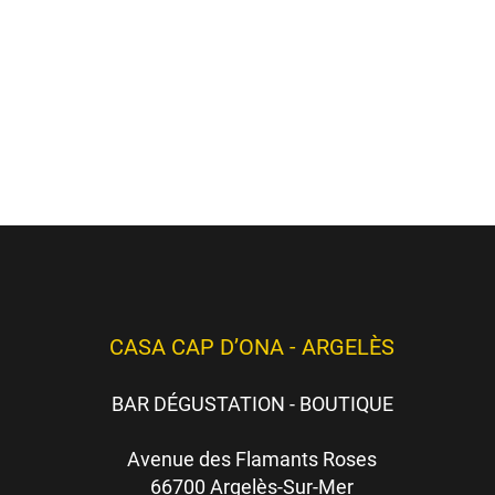
hèmes
ici
)
es)
CASA CAP D’ONA - ARGELÈS
BAR DÉGUSTATION - BOUTIQUE
Avenue des Flamants Roses
66700 Argelès-Sur-Mer