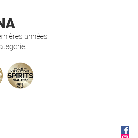
,5% vol.
NA
’Ona – Rouge Blonde
 Bio à la liqueur Cap
de fruits rouges
ernières années.
ère d’exception à la robe
atégorie.
 alliant la richesse d’une
 à l’élégance des fruits
s. Une bouche ronde,
e et subtilement
reuse, entre notes
lisées et fraîcheur
e.