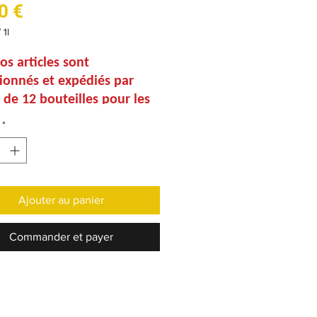
Prix
0 €
/
1l
os articles sont
ionnés et expédiés par
 de 12 bouteilles pour les
t par carton de 6 bouteilles
*
es 75cl.
vez l'ensemble des
itions des packs
 dans l'onglet "Coffrets et
Ajouter au panier
"
Commander et payer
ients :
alt d’orge* et de blé*,
r de framboise et cassis*,
ns*, levures.