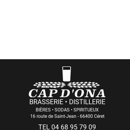
Visites de la Brasserie à Céret (réservations
ici
)
ées événementielles aux Casas Cap d'Ona (dates et t
> Côté Pro
ommandes professionnelles et retraits de marchandis
Du LUNDI au VENDREDI : 8h - 12h / 14h - 18h (17h Le Vendredi)
BRASSERIE • DISTILLERIE
BIÈRES • SODAS • SPIRITUEUX
16 route de Saint-Jean - 66400 Céret
TEL 04 68 95 79 09