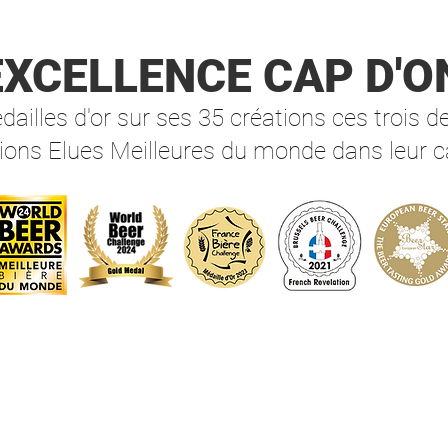
Alc. 7
'EXCELLENCE
CAP D'O
Cap d
Triple
d’Ona 
ailles d'or sur ses 35 créations ces trois d
Une bi
ions Elues Meilleures du monde dans leur c
rubis,
triple
rouge
intens
liqueu
caramé
fruité